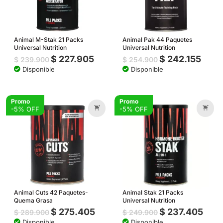
Animal M-Stak 21 Packs
Animal Pak 44 Paquetes
Universal Nutrition
Universal Nutrition
$
227.905
$
242.155
$
239.900
$
254.900
Disponible
Disponible
Promo
Promo
-5% OFF
-5% OFF
Animal Cuts 42 Paquetes-
Animal Stak 21 Packs
Quema Grasa
Universal Nutrition
$
275.405
$
237.405
$
289.900
$
249.900
Disponible
Disponible