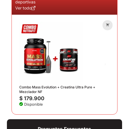
deportivas
Ver todo
Combo
$
4
Dis
Combo Mass Evolution + Creatina Ultra Pure +
Mezclador NF
$
179.900
Disponible
Preguntas Frecuentes