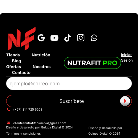
×
Tienda
Nutrición
Iniciar
Sesión
Blog
›
¿Cuál es el tiempo de entrega?
Ofertas
Nosotros
Contacto
›
¿Tienen pago contra entrega?
›
¿Tienen tienda fisica?
Suscríbete
›
¿Tienen Addi o Sistecredito?
(+57) 314 725 6208
›
¿Cuánto cuesta el envió?
clientesnutrafitcolombia@gmail.com
Diseño y desarrollo por Gulupa Digital © 2024
Diseño y desarrollo por
Términos y condiciones
Gulupa Digital © 2024