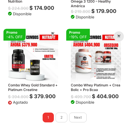
Nutrition
Omega 3 1200 – Healthy
América
$
174.900
$
224.900
$
179.900
$
219.800
Disponible
Disponible
Promo
Promo
-4% OFF
-19% OFF
Combo Whey Gold Standard +
Combo Whey Platinum + Crea
Platinum Creatine
Bolic + Pro Bcaa
$
379.900
$
404.900
$
394.800
$
499.700
×
Agotado
Disponible
1
2
Next