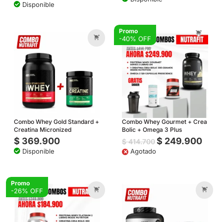
Disponible
Promo
-40% OFF
Combo Whey Gold Standard +
Combo Whey Gourmet + Crea
Creatina Micronized
Bolic + Omega 3 Plus
$
369.900
$
249.900
$
414.700
Disponible
×
Agotado
Promo
-26% OFF