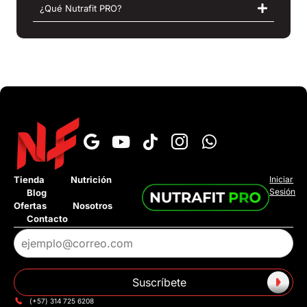
¿Qué Nutrafit PRO?
×
Tienda
Nutrición
Iniciar
Sesión
Blog
›
¿Cuál es el tiempo de entrega?
Ofertas
Nosotros
Contacto
›
¿Tienen pago contra entrega?
›
¿Tienen tienda fisica?
Suscríbete
›
¿Tienen Addi o Sistecredito?
(+57) 314 725 6208