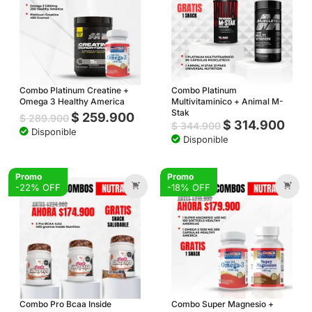
Combo Platinum Creatine +
Combo Platinum
Omega 3 Healthy America
Multivitaminico + Animal M-
Stak
$
259.900
$
289.900
$
314.900
$
344.900
Disponible
Disponible
Promo
Promo
-22% OFF
-18% OFF
Combo Pro Bcaa Inside
Combo Super Magnesio +