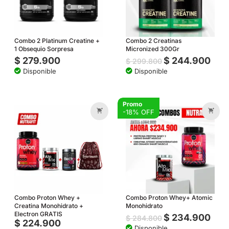
Combo 2 Platinum Creatine +
Combo 2 Creatinas
1 Obsequio Sorpresa
Micronized 300Gr
$
279.900
$
244.900
$
299.800
Disponible
Disponible
Promo
-18% OFF
Combo Proton Whey +
Combo Proton Whey+ Atomic
Creatina Monohidrato +
Monohidrato
Electron GRATIS
$
234.900
$
284.800
$
224.900
Disponible