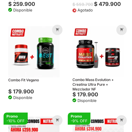
$
259.900
$
479.900
$
559.700
Disponible
×
Agotado
Combo Mass Evolution +
Combo Fit Vegano
Creatina Ultra Pure +
Mezclador NF
$
179.900
$
179.900
Disponible
Disponible
Promo
Promo
-10% OFF
-9% OFF