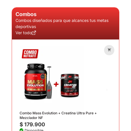
Combos
Combos diseñados para que alcances tus metas
deportivas
Ver todo
Combo
$
4
Dis
Combo Mass Evolution + Creatina Ultra Pure +
Mezclador NF
$
179.900
Disponible