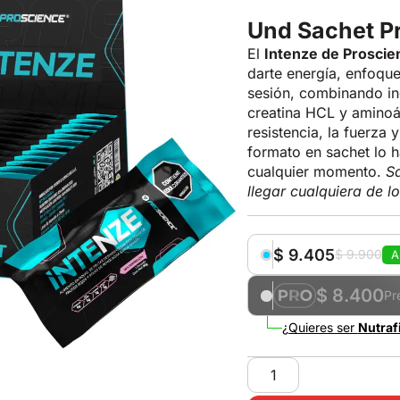
Und Sachet Pr
El
Intenze de Proscie
darte energía, enfoqu
sesión, combinando ing
creatina HCL y aminoá
resistencia, la fuerza
formato en sachet lo h
cualquier momento.
Sa
llegar cualquiera de lo
$
9.405
$
9.900
A
$ 8.400
Pr
¿Quieres ser
Nutraf