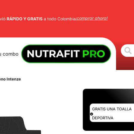
¡comprar ahora!
vió
RÁPIDO Y GRATIS
a todo Colombia
u combo
eno Intenze
GRATIS UNA TOALLA
DEPORTIVA