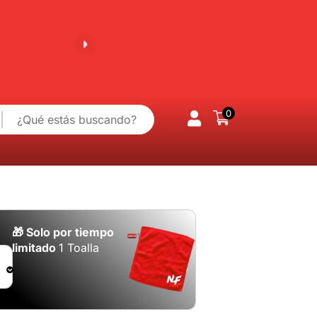
100% Garantía
⭐+5,000 Clientes satis
0
🎁 Solo por tiempo
1 por
limitado
1 Toalla
compra.
Aplican
T&C