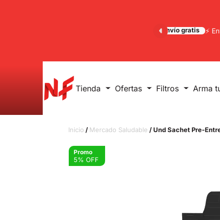
Envío gratis
⚡ En
Tienda
Ofertas
Filtros
Arma t
Inicio
/
Mercado Saludable
/ Und Sachet Pre-Entr
Promo
5% OFF