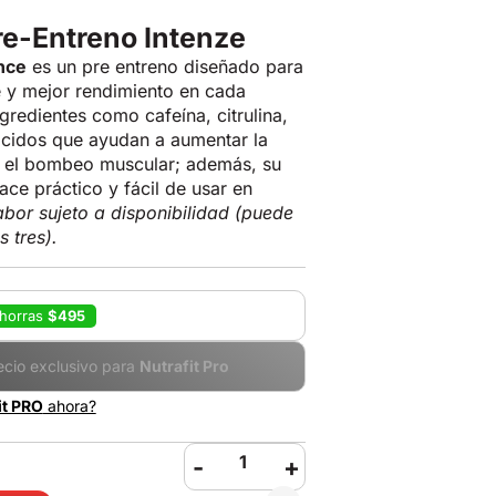
e-Entreno Intenze
nce
es un pre entreno diseñado para
e y mejor rendimiento en cada
redientes como cafeína, citrulina,
cidos que ayudan a aumentar la
 y el bombeo muscular; además, su
ace práctico y fácil de usar en
bor sujeto a disponibilidad (puede
s tres).
horras
$495
ecio exclusivo para
Nutrafit Pro
it PRO
ahora?
-
+