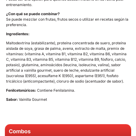
entrenamiento.
¿Con qué se puede combinar?
Se puede mezclar con frutas, frutos secos o utilizar en recetas según la
preferencia.
Ingredientes:
Maltodextrina (estabilizante), proteína concentrada de suero, proteína
aislada de soya, grasa de palma, avena, extracto de malta, premix de
vitaminas: (vitamina A, vitamina B1, vitamina B2, vitamina B6, vitamina
C, vitamina B3, vitamina B5, vitamina B12, vitamina B9, fósforo, calcio,
potasio), glutamina, aminoácidos (leucina, isoleucina, valina), sabor
artificial a vainilla gourmet, suero de leche, endulzante artificial
(sucralosa (E955), acesulfame K (E950), aspartame (E951), fosfato
tricálcico (anticompactante), cloruro de sodio (acentuador de sabor).
Fenilcetonúricos:
Contiene Fenilalanina.
Sabor:
Vainilla Gourmet
Combos