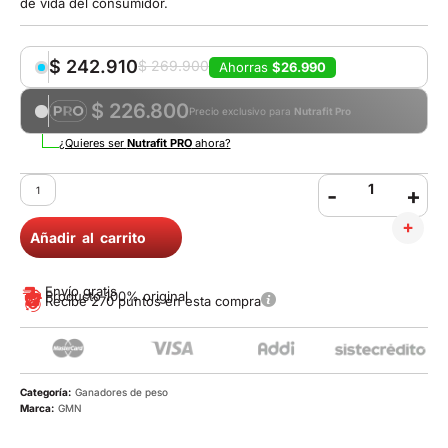
de vida del consumidor.
$
242.910
$
269.900
Ahorras
$26.990
$ 226.800
Precio exclusivo para
Nutrafit Pro
¿Quieres ser
Nutrafit PRO
ahora?
-
+
Añadir al carrito
Envío gratis
Producto 100% original
Recibe 270 puntos en esta compra
Categoría:
Ganadores de peso
Marca:
GMN