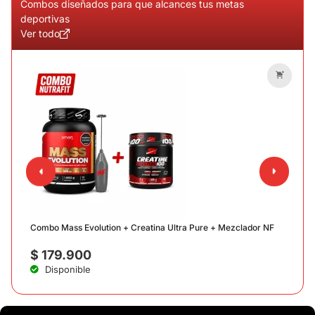
Combos diseñados para que alcances tus metas
deportivas
Ver todo
C
Combo Mass Evolution + Creatina Ultra Pure + Mezclador NF
$
179.900
Disponible