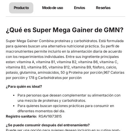
Producto
Modo de uso
Envíos
Reseñas
¿Qué es Super Mega Gainer de GMN?
Super Mega Gainer Combina proteínas y carbohidratos. Está formulada
para quienes buscan una alternativa nutricional práctica. Su perfil de
macronutrientes permite incluirlo en la alimentación diaria de acuerdo
con los requerimientos individuales. Entre sus ingretiente principales
estan: vitamina A, vitamina B1, vitamina B2, vitamina B6, vitamina C,
vitamina B3, vitamina B5, vitamina B12, vitamina B9, fósforo, calcio,
potasio, glutamina, aminoácidos, 50 g Proteína por porción,967 Calorías
por porción y 178 g Carbohidratos por porción
¿Para quién es ideal?
Para personas que desean complementar su alimentación con
una mezcla de proteínas y carbohidratos.
Para quienes buscan opciones prácticas para consumir en
diferentes momentos del día.
Registro sanitario:
RSAV16I73815
¿Se puede consumir después del entrenamiento?
Puede ser una opción para quienes desean incluirlo en su rutina post-