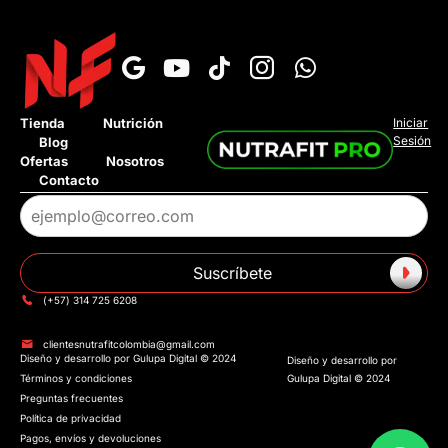
›
¿Cuál es el tiempo de entrega?
Tienda
Nutrición
Iniciar
Sesión
Blog
›
¿Tienen pago contra entrega?
Ofertas
Nosotros
Contacto
›
¿Tienen tienda fisica?
›
¿Tienen Addi o Sistecredito?
Suscríbete
›
¿Cuánto cuesta el envió?
(+57) 314 725 6208
clientesnutrafitcolombia@gmail.com
Diseño y desarrollo por Gulupa Digital © 2024
Hablar con un asesor
Diseño y desarrollo por
Términos y condiciones
Gulupa Digital © 2024
Preguntas frecuentes
Política de privacidad
Pagos, envíos y devoluciones