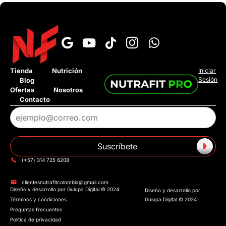
Tienda
Nutrición
Iniciar
Sesión
Blog
Ofertas
Nosotros
Contacto
›
¿Cuál es el tiempo de entrega?
›
¿Tienen pago contra entrega?
Suscríbete
›
¿Tienen tienda fisica?
(+57) 314 725 6208
›
¿Tienen Addi o Sistecredito?
clientesnutrafitcolombia@gmail.com
Diseño y desarrollo por Gulupa Digital © 2024
Diseño y desarrollo por
›
¿Cuánto cuesta el envió?
Términos y condiciones
Gulupa Digital © 2024
Preguntas frecuentes
Política de privacidad