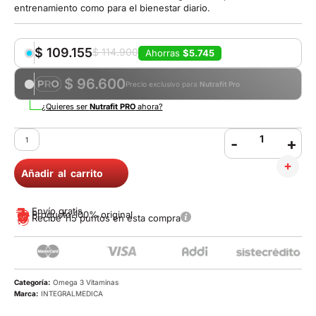
entrenamiento como para el bienestar diario.
$
109.155
$
114.900
Ahorras
$5.745
$ 96.600
Precio exclusivo para
Nutrafit Pro
¿Quieres ser
Nutrafit PRO
ahora?
-
+
Añadir al carrito
Envío gratis
Producto 100% original
Recibe 115 puntos en esta compra
Categoría:
Omega 3
Vitaminas
Marca:
INTEGRALMEDICA