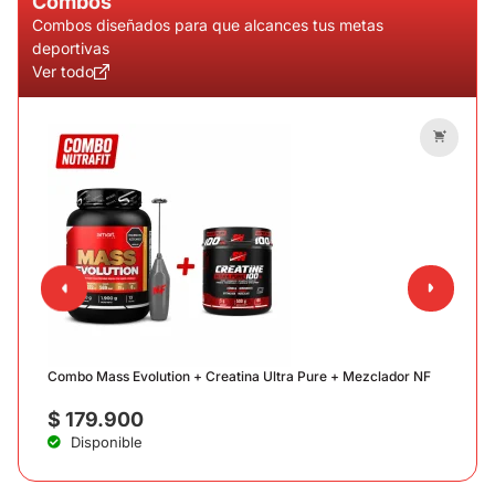
Combos
Combos diseñados para que alcances tus metas
deportivas
Ver todo
C
Combo Mass Evolution + Creatina Ultra Pure + Mezclador NF
$
179.900
Disponible