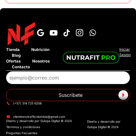
Tienda
Nutrición
Iniciar
Sesión
Blog
Ofertas
Nosotros
›
¿Cuál es el tiempo de entrega?
Contacto
›
¿Tienen pago contra entrega?
›
¿Tienen tienda fisica?
Suscríbete
›
¿Tienen Addi o Sistecredito?
(+57) 314 725 6208
›
¿Cuánto cuesta el envió?
clientesnutrafitcolombia@gmail.com
Diseño y desarrollo por Gulupa Digital © 2024
Diseño y desarrollo por
Términos y condiciones
Gulupa Digital © 2024
Preguntas frecuentes