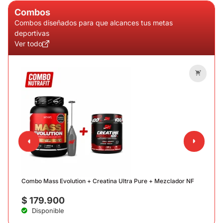
Combos
Combos diseñados para que alcances tus metas
deportivas
Ver todo
C
Combo Mass Evolution + Creatina Ultra Pure + Mezclador NF
$
179.900
Disponible