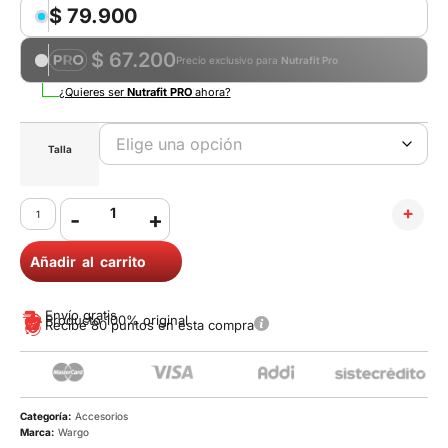
$
79.900
$ 67.200
Precio exclusivo para
Nutrafit Pro
¿Quieres ser
Nutrafit PRO
ahora?
Talla
-
+
Añadir al carrito
Envío gratis
Producto 100% original
Recibe 80 puntos en esta compra
Categoría:
Accesorios
Marca:
Wargo