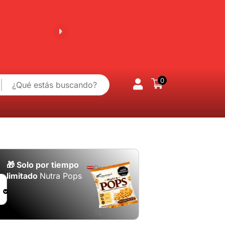
100% Garantía
⭐+5,000 Clientes satis
0
🎁 Solo por tiempo
Desde
limitado
Nutra Pops
$160.000.
Aplican
T&C