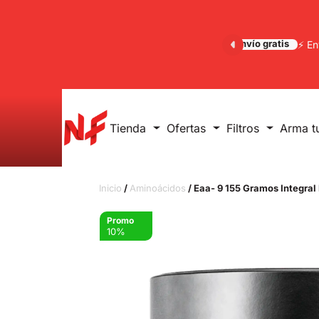
Envío gratis
⚡ En
Tienda
Ofertas
Filtros
Arma t
Inicio
/
Aminoácidos
/ Eaa- 9 155 Gramos Integra
Promo
10%