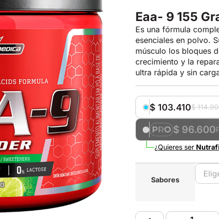
Eaa- 9 155 Gr
Es una fórmula comple
esenciales en polvo. S
músculo los bloques d
crecimiento y la repar
ultra rápida y sin carga
$
103.410
$
114.9
$ 96.600
¿Quieres ser
Nutraf
Sabores