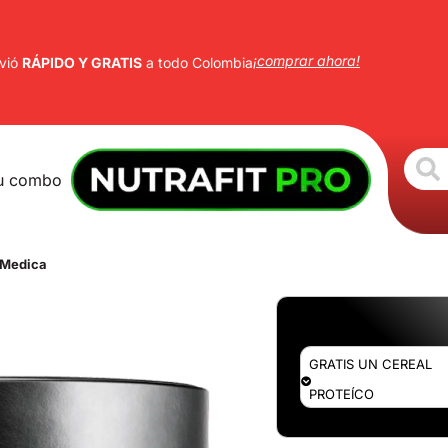
¡comprar ahora!
vió
RÁPIDO Y GRATIS
a todo Colombia
u combo
l Medica
GRATIS UN CEREAL
PROTEÍCO