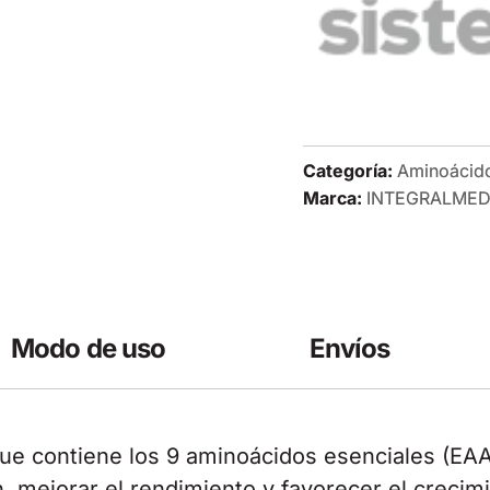
Categoría:
Aminoácid
Marca:
INTEGRALMED
Modo de uso
Envíos
e contiene los 9 aminoácidos esenciales (EAA
n, mejorar el rendimiento y favorecer el crecim