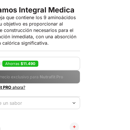
amos Integral Medica
ja que contiene los 9 aminoácidos
u objetivo es proporcionar al
e construcción necesarios para el
ación inmediata, con una absorción
 calórica significativa.
00
Ahorras
$11.490
Precio exclusivo para
Nutrafit Pro
it PRO
ahora?