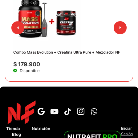
C
Combo Mass Evolution + Creatina Ultra Pure + Mezclador NF
$
179.900
Disponible
›
¿Cuál es el tiempo de entrega?
Tienda
Nutrición
Iniciar
Sesión
Blog
›
¿Tienen pago contra entrega?