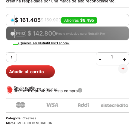
creatina respaldada por una marca de alto reconocimiento.
$
161.405
$
169.900
Ahorras
$8.495
$ 142.800
Precio exclusivo para
Nutrafit Pro
¿Quieres ser
Nutrafit PRO
ahora?
-
+
Añadir al carrito
Envío gratis
Producto 100% original
Recibe 170 puntos en esta compra
Categoría:
Creatinas
Marca:
METABOLIC NUTRITION