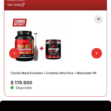
Ver todo
C
Combo Mass Evolution + Creatina Ultra Pure + Mezclador NF
$
179.900
Disponible