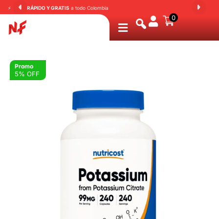
⚡ Envió
RÁPIDO Y GRATIS
a todo Colombia
⭐
0
Promo
5% OFF