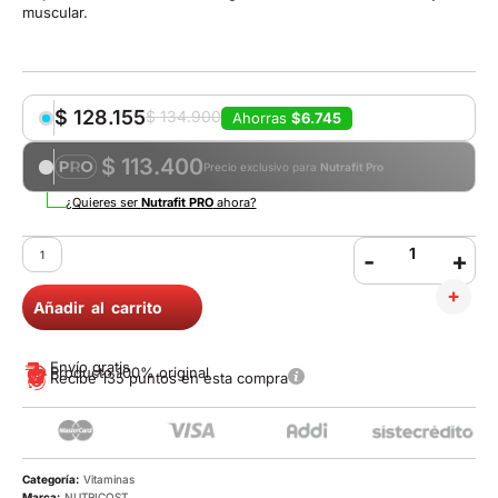
muscular.
$
128.155
$
134.900
Ahorras
$6.745
$ 113.400
Precio exclusivo para
Nutrafit Pro
¿Quieres ser
Nutrafit PRO
ahora?
-
+
Añadir al carrito
Envío gratis
Producto 100% original
Recibe 135 puntos en esta compra
Categoría:
Vitaminas
Marca:
NUTRICOST