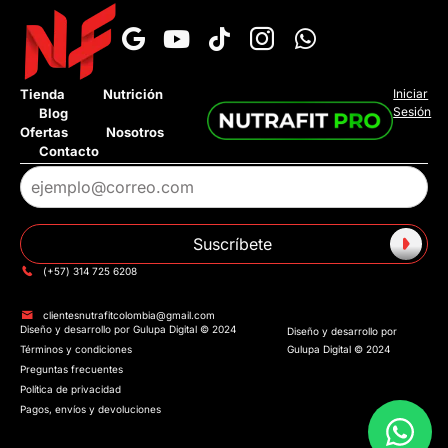
›
¿Cuál es el tiempo de entrega?
Tienda
Nutrición
Iniciar
Sesión
Blog
›
¿Tienen pago contra entrega?
Ofertas
Nosotros
Contacto
›
¿Tienen tienda fisica?
›
¿Tienen Addi o Sistecredito?
Suscríbete
›
¿Cuánto cuesta el envió?
(+57) 314 725 6208
clientesnutrafitcolombia@gmail.com
Diseño y desarrollo por Gulupa Digital © 2024
Hablar con un asesor
Diseño y desarrollo por
Términos y condiciones
Gulupa Digital © 2024
Preguntas frecuentes
Política de privacidad
Pagos, envíos y devoluciones