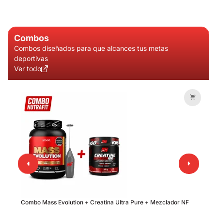
Combos
Combos diseñados para que alcances tus metas
deportivas
Ver todo
C
Combo Mass Evolution + Creatina Ultra Pure + Mezclador NF