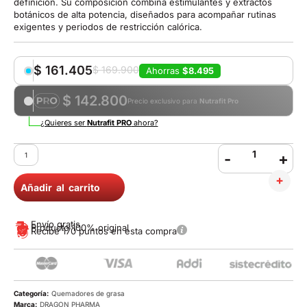
definición. Su composición combina estimulantes y extractos
botánicos de alta potencia, diseñados para acompañar rutinas
exigentes y periodos de restricción calórica.
$
161.405
$
169.900
Ahorras
$8.495
$ 142.800
Precio exclusivo para
Nutrafit Pro
¿Quieres ser
Nutrafit PRO
ahora?
-
+
Añadir al carrito
Envío gratis
Producto 100% original
Recibe 170 puntos en esta compra
Categoría:
Quemadores de grasa
Marca:
DRAGON PHARMA