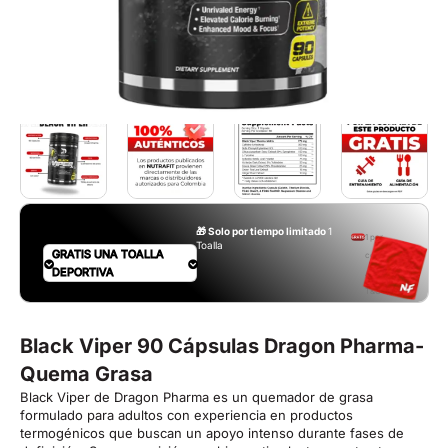
🎁 Solo por tiempo limitado
1
1 por
Toalla
GRATIS UNA TOALLA
compra.
DEPORTIVA
Aplican
T&C
Black Viper 90 Cápsulas Dragon Pharma-
Quema Grasa
Black Viper de Dragon Pharma es un quemador de grasa
formulado para adultos con experiencia en productos
termogénicos que buscan un apoyo intenso durante fases de