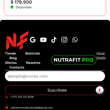
$
179.900
Disponible
›
¿Cuál es el tiempo de entrega?
Tienda
Nutrición
Iniciar
Sesión
Blog
›
¿Tienen pago contra entrega?
Ofertas
Nosotros
Contacto
›
¿Tienen tienda fisica?
›
¿Tienen Addi o Sistecredito?
Suscríbete
›
¿Cuánto cuesta el envió?
(+57) 314 725 6208
clientesnutrafitcolombia@gmail.com