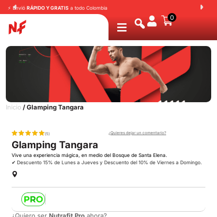
⚡ Envió
RÁPIDO Y GRATIS
a todo Colombia
⭐
0
Inicio
/ Glamping Tangara
¿Quieres dejar un comentario?
(5)
Glamping Tangara
Vive una experiencia mágica, en medio del Bosque de Santa Elena.
✔ Descuento 15% de Lunes a Jueves y Descuento del 10% de Viernes a Domingo.
Beneficio exclusivo de aliado para Nutrafit Pro
¿Quiero ser
Nutrafit Pro
ahora?