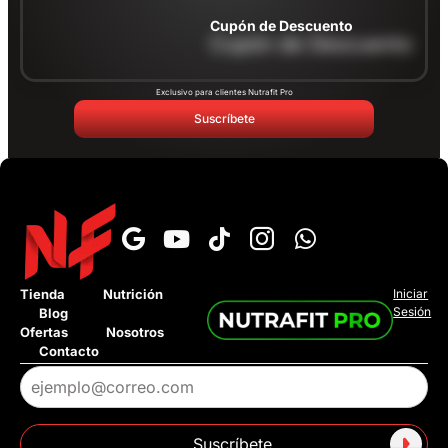
Cupón de Descuento
Cupón de Descuento
Exclusivo para clientes Nutrafit Pro
Suscríbete
×
Tienda
Nutrición
Iniciar
Sesión
Blog
›
¿Cuál es el tiempo de entrega?
Ofertas
Nosotros
Contacto
›
¿Tienen pago contra entrega?
›
¿Tienen tienda fisica?
Suscríbete
›
¿Tienen Addi o Sistecredito?